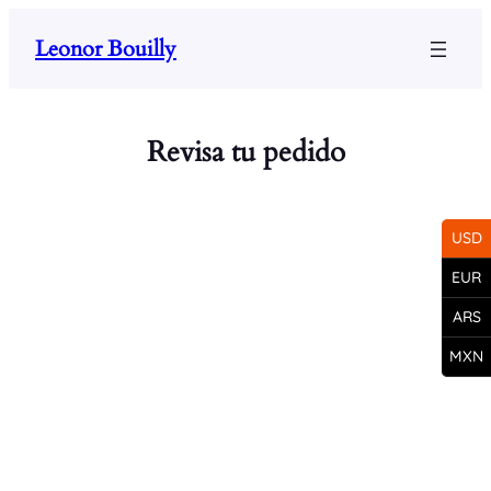
Saltar
Leonor Bouilly
al
contenido
Revisa tu pedido
USD
EUR
ARS
MXN